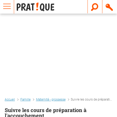
E
m
a
i
l
Accueil
Famille
Maternité - grossesse
Suivre les cours de préparation à l'accouchement
Suivre les cours de préparation à
l'accouchement