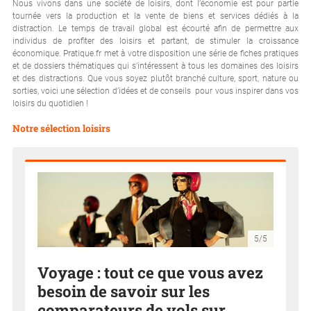
Nous vivons dans une société de loisirs, dont l’économie est pour partie
tournée vers la production et la vente de biens et services dédiés à la
distraction. Le temps de travail global est écourté afin de permettre aux
individus de profiter des loisirs et partant, de stimuler la croissance
économique. Pratique.fr met à votre disposition une série de fiches pratiques
et de dossiers thématiques qui s’intéressent à tous les domaines des loisirs
et des distractions. Que vous soyez plutôt branché culture, sport, nature ou
sorties, voici une sélection d’idées et de conseils pour vous inspirer dans vos
loisirs du quotidien !
Notre sélection loisirs
5/5
Voyage : tout ce que vous avez
besoin de savoir sur les
comparateurs de vols sur