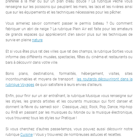
préférée à la mer ou sur un plan d’eau douce ? La rubrique Pêche vous
renseigne sur les poissons qui peuplent les mers, les lacs et les rivières ainsi
que sur les équipements et les techniques nécessaires pour les pêcher.
Vous aimeriez savoir comment passer le permis bateau ? Ou comment
fabriquer un abri de neige ? La rubrique Plein Air est faite pour les amateurs
de grands espaces qui apprécieront d’en savoir plus sur les techniques de
survie en pleine
nature
.
Et si vous êtes plus rat des villes que rat des champs, la rubrique Sorties vous
informe des différents musées, spectacles, fêtes du cinéma et restaurants ou
bars à découvrir dans votre ville.
Bons plans, destinations, formalités, hébergement, visites, sites
incontournables et moyens de transport :
les routards découvriront dans la
rubrique Voyages
de quoi satisfaire à leurs envies d’ailleurs.
Enfin, pour finir sur un air entraînant, la rubrique Musique vous renseigne sur
les styles, les grands artistes et les courants musicaux qui font danser et
donnent la fièvre du samedi soir : Classique, Jazz, Rock, Pop, Dance, Hip-hop
ou RnB en passant par les musiques du Monde ou la musique électronique,
vous trouverez tous les styles sur Pratique !
Si vous cherchez d’autres passe-temps, vous pouvez aussi découvrir notre
rubrique
Cuisine
! Vous y trouverez de nombreuses astuces et recettes.