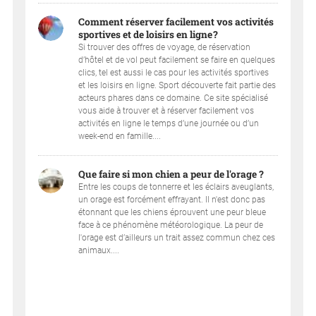
Comment réserver facilement vos activités
sportives et de loisirs en ligne ?
Si trouver des offres de voyage, de réservation
d’hôtel et de vol peut facilement se faire en quelques
clics, tel est aussi le cas pour les activités sportives
et les loisirs en ligne. Sport découverte fait partie des
acteurs phares dans ce domaine. Ce site spécialisé
vous aide à trouver et à réserver facilement vos
activités en ligne le temps d’une journée ou d’un
week-end en famille....
Que faire si mon chien a peur de l'orage ?
Entre les coups de tonnerre et les éclairs aveuglants,
un orage est forcément effrayant. Il n'est donc pas
étonnant que les chiens éprouvent une peur bleue
face à ce phénomène météorologique. La peur de
l'orage est d’ailleurs un trait assez commun chez ces
animaux....