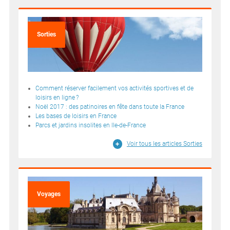
Sorties
Comment réserver facilement vos activités sportives et de
loisirs en ligne ?
Noël 2017 : des patinoires en fête dans toute la France
Les bases de loisirs en France
Parcs et jardins insolites en Ile-de-France
Voir tous les articles Sorties
Voyages