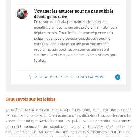
Voyage : les astuces pour ne pas subir le
décalage horaire
En raison du décalage horaire et de ses effets
négatifs, bien des voyageurs préfèrent annuler leurs
déplacements. Pour limiter les conséquences du
jetlag, nous vous proposons quelques conseils
efficaces. Le décalage horaire peut vite devenir
problématique pour les personnes qui en sont
victimes. Il existe cependant certaines astuces pour
l'éviter....
1
2
3
4
5
6
7
8
9
10
20
30
40
50
60
Tout savoir sur les loisirs
Vous êtes parent d’enfant en bas âge ? Pour eux, le jeu est une seconde
nature, mais encore faut-il être inspiré pour les distraire et les éveiller sans les
lasser. La rubrique Activités pour les petits vous apprendra notamment
comment fabriquer un scoubidou, vous y trouverez des idées de
déguisement pour Halloween ou bien encore des méthodes pour dessiner