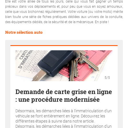
Elle est votre alliée de tous les jours, celle qui vous fait gagner un temps
précieux dans vos déplacements et, pour peu que vous en soyez amoureux,
celle que vous bichonnez régulièrement. Votre voiture (ou votre moto) mérite
bien toute une série de fiches pratiques dédiées aux univers de la conduite,
des équipements dédiés, de la sécurité et de la mécanique. En piste !
Notre sélection auto
5/5
Demande de carte grise en ligne
: une procédure modernisée
Désormais, les démarches liées à l’immatriculation d’un
véhicule se font entièrement en ligne. Découvrez les
différentes étapes à suivre dans notre article.
Désormais, les démarches liées à l’immatriculation d’un