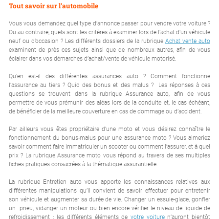
Tout savoir sur l'automobile
Vous vous demandez quel type d’annonce passer pour vendre votre voiture ?
Ou au contraire, quels sont les critères à examiner lors de l’achat d’un véhicule
neuf ou d’occasion ? Les différents dossiers de la rubrique
Achat vente auto
examinent de près ces sujets ainsi que de nombreux autres, afin de vous
éclairer dans vos démarches d’achat/vente de véhicule motorisé.
Qu’en est-il des différentes assurances auto ? Comment fonctionne
l’assurance au tiers ? Quid des bonus et des malus ? Les réponses à ces
questions se trouvent dans la rubrique Assurance auto, afin de vous
permettre de vous prémunir des aléas lors de la conduite et, le cas échéant,
de bénéficier de la meilleure couverture en cas de dommage ou d’accident.
Par ailleurs vous êtes propriétaire d’une moto et vous désirez connaître le
fonctionnement du bonus-malus pour une assurance moto ? Vous aimeriez
savoir comment faire immatriculer un scooter ou comment l’assurer, et à quel
prix ? La rubrique Assurance moto vous répond au travers de ses multiples
fiches pratiques consacrées à la thématique assurantielle.
La rubrique Entretien auto vous apporte les connaissances relatives aux
différentes manipulations qu’il convient de savoir effectuer pour entretenir
son véhicule et augmenter sa durée de vie. Changer un essuie-glace, gonfler
un pneu, vidanger un moteur ou bien encore vérifier le niveau de liquide de
refroidissement : les différents éléments de
votre voiture
n’auront bientôt