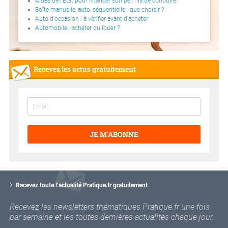
Aides de l'Etat pour financer son permis de conduire
Boîte manuelle, auto, séquentielle : que choisir ?
Auto d'occasion : à vérifier avant d'acheter
Automobile : acheter ou louer ?
Recevez les actus gratuitement
JE M'ABONNE
V
o
Recevez toute l’actualité Pratique.fr gratuitement
t
r
Recevez les newsletters thématiques Pratique.fr une fois
e
par semaine et les toutes dernières actualités chaque jour.
e