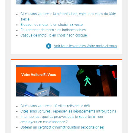
Cités sans voitures : la piétonisation, enjeu des villes du XXIe
siècle
Blouson de moto : bien choisir sa veste
Equipement de moto : les indispensables
Casque de moto : bien choisir son casque
Voir tous les articles Votre moto et vous
Votre Voiture Et Vous
Cités sans voitures : 10 villes relèvent le défi
Cités sans voitures : repenser les déplacements intra-urbains
Intempéries : quelles preuves puis-je apporter à mon
employeur en cas d’absence ?
Obtenir un certificat d'immatriculation (ex-carte grise)