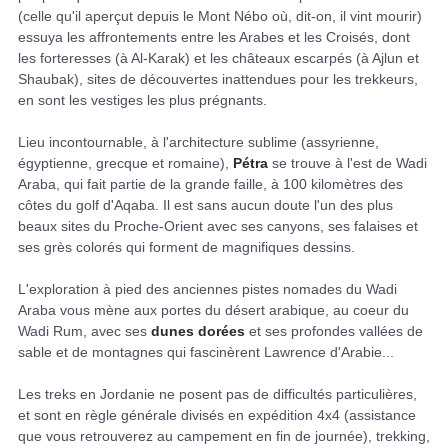
(celle qu'il aperçut depuis le Mont Nébo où, dit-on, il vint mourir)
essuya les affrontements entre les Arabes et les Croisés, dont
les forteresses (à Al-Karak) et les châteaux escarpés (à Ajlun et
Shaubak), sites de découvertes inattendues pour les trekkeurs,
en sont les vestiges les plus prégnants.
Lieu incontournable, à l'architecture sublime (assyrienne,
égyptienne, grecque et romaine),
Pétra
se trouve à l'est de Wadi
Araba, qui fait partie de la grande faille, à 100 kilomètres des
côtes du golf d'Aqaba. Il est sans aucun doute l'un des plus
beaux sites du Proche-Orient avec ses canyons, ses falaises et
ses grès colorés qui forment de magnifiques dessins.
L'exploration à pied des anciennes pistes nomades du Wadi
Araba vous mène aux portes du désert arabique, au coeur du
Wadi Rum, avec ses
dunes dorées
et ses profondes vallées de
sable et de montagnes qui fascinèrent Lawrence d'Arabie...
Les treks en Jordanie ne posent pas de difficultés particulières,
et sont en règle générale divisés en expédition 4x4 (assistance
que vous retrouverez au campement en fin de journée), trekking,