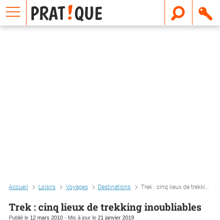
E
m
a
i
l
Accueil
Loisirs
Voyages
Destinations
Trek : cinq lieux de trekking inoubliables
Trek : cinq lieux de trekking inoubliables
Publié le
12 mars 2010
- Mis à jour le
21 janvier 2019