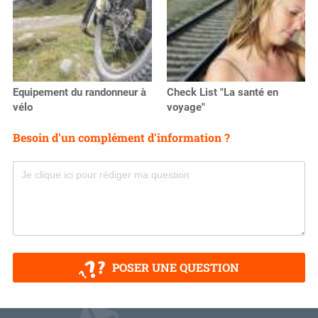
Equipement du randonneur à
Check List "La santé en
vélo
voyage"
Besoin d'un complément d'information ?
POSER UNE QUESTION
V