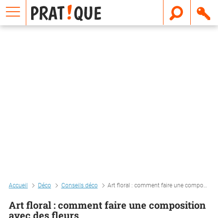
E
m
a
i
l
Accueil
Déco
Conseils déco
Art floral : comment faire une composition avec des fleurs
Art floral : comment faire une composition
avec des fleurs