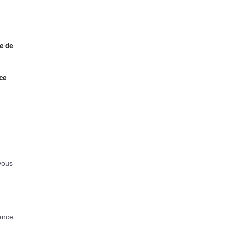
te de
 ce
vous
rance