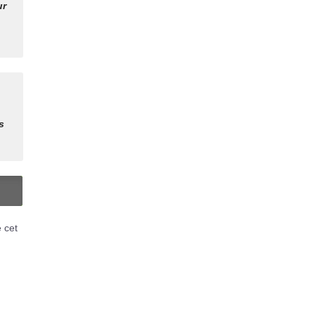
ur
s
N
é cet