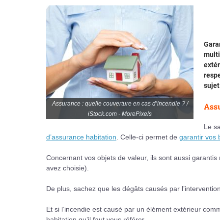
Garan
mult
extér
respe
sujet
Assurance : quelle couverture en cas d’incendie ? /
Assu
iStock.com - MorePixels
Le s
d’assurance habitation
. Celle-ci permet de
garantir vos 
Concernant vos objets de valeur, ils sont aussi garantis
avez choisie).
De plus, sachez que les dégâts causés par l’interventi
Et si l’incendie est causé par un élément extérieur comm
habitation qu’il faut vous référer.