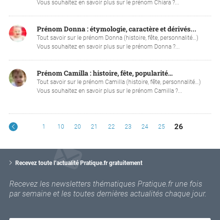
Vous souhaitez en savoir plus sur le prénom Chiara ?...
Prénom Donna : étymologie, caractère et dérivés...
Tout savoir sur le prénom Donna (histoire, fête, personnalité…)
Vous souhaitez en savoir plus sur le prénom Donna ?...
Prénom Camilla : histoire, fête, popularité…
Tout savoir sur le prénom Camilla (histoire, fête, personnalité…)
Vous souhaitez en savoir plus sur le prénom Camilla ?...
26
1
10
20
21
22
23
24
25
V
o
Recevez toute l’actualité Pratique.fr gratuitement
t
r
Recevez les newsletters thématiques Pratique.fr une fois
e
par semaine et les toutes dernières actualités chaque jour.
e
m
a