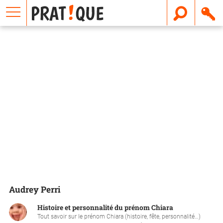
E
m
a
i
l
Audrey Perri
Histoire et personnalité du prénom Chiara
Tout savoir sur le prénom Chiara (histoire, fête, personnalité…)