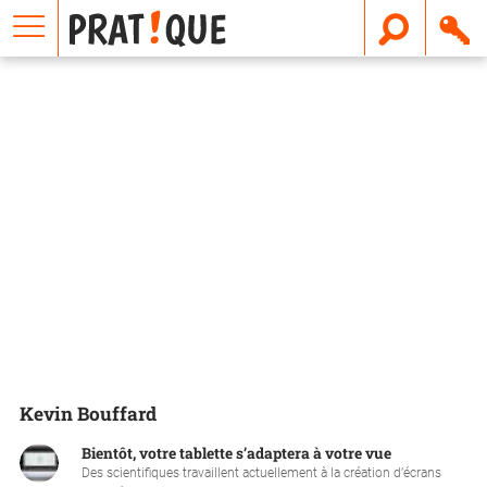
E
m
a
i
l
Kevin Bouffard
Bientôt, votre tablette s’adaptera à votre vue
Des scientifiques travaillent actuellement à la création d’écrans