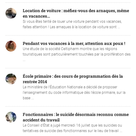
Location de voiture : méfiez-vous des arnaques, même
en vacances…
Si vous êtes tenté de louer une voiture pendant vos vacances,
faites attention ! Les arnaques à la location de voiture sont ...
Pendant vos vacances à la mer, attention aux poux !
Une étude de la société Celtipharm montre que les régions
touristiques sont particulièrement touchées par la prolifération des
...
École primaire : des cours de programmation dès la
rentrée 2014
Le ministère de l’Éducation Nationale a décidé de proposer
l’enseignement du code informatique dès l’école primaire, sur la
base ...
Fonctionnaires : le suicide désormais reconnu comme
accident du travail
Le Conseil d’État a jugé mercredi 16 juillet que les suicides ou
tentatives de suicide des fonctionnaires sur le lieu de travail ...