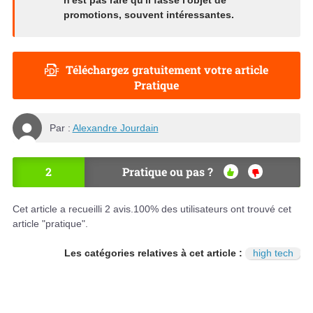
n'est pas rare qu'il fasse l'objet de
promotions, souvent intéressantes.
Téléchargez gratuitement votre article
Pratique
Par :
Alexandre Jourdain
2
Pratique ou pas ?
OU
NO
I
N
Cet article a recueilli
2
avis.
100
% des utilisateurs ont trouvé cet
article "pratique".
Les catégories relatives à cet article :
high tech