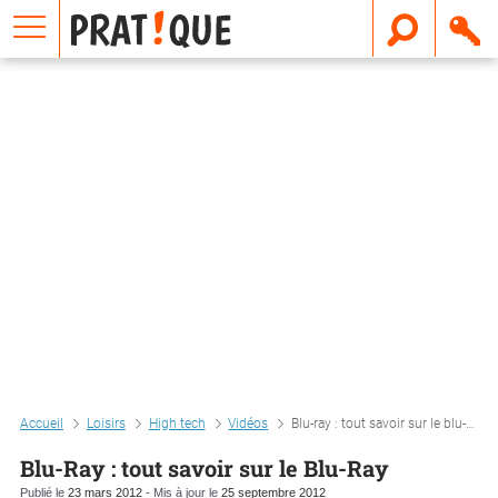
E
m
a
i
l
Accueil
Loisirs
High tech
Vidéos
Blu-ray : tout savoir sur le blu-ray
Blu-Ray : tout savoir sur le Blu-Ray
Publié le
23 mars 2012
- Mis à jour le
25 septembre 2012