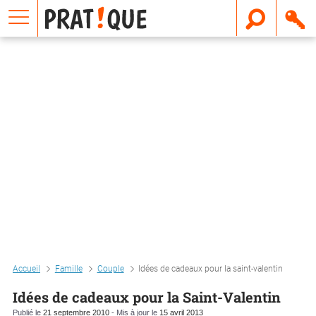
E
m
a
i
l
Accueil
Famille
Couple
Idées de cadeaux pour la saint-valentin
Idées de cadeaux pour la Saint-Valentin
Publié le
21 septembre 2010
- Mis à jour le
15 avril 2013