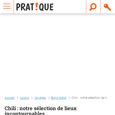
E
m
a
i
l
Accueil
Loisirs
Voyages
Bons plans
Chili : notre sélection de lieux incontournables
Chili : notre sélection de lieux
incontournables