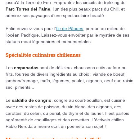
jusqu'à la Terre de Feu. Empruntez les circuits de trekking du
Parc Torres del Paine
, l'un des plus beaux parcs du Chili, et
admirez ses paysages d'une spectaculaire beauté.
Enfin envolez-vous pour l'
Ile de Pâques
, perdue au milieu de
l'océan Pacifique. Laissez-vous envoûter par le mystère de ses
statues moaï légendaires et monumentales.
Spécialités culinaires chiliennes
Les
empanadas
sont de délicieux chaussons cuits au four ou
frits, fourrés de divers ingrédients au choix : viande de boeuf,
jambon/fromage, maïs, légumes, poulet, oignons, oeuf dur, raisin
sec, piments...
Le
caldillo de congrio
, congre au court-bouillon, est cuisiné
avec des restes de poisson, du vin blanc, des oignons, des
carottes, du céleri, du persil, du thym et du laurier. Il est parfois
agrémenté de coquillages et des crevettes. L'écrivain chilien
Pablo Neruda a même écrit un poème à son sujet !