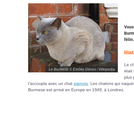
Vous
Burme
félin.
Hist
Le ch
Le Burmese © Emőke Dénes / Wikipedia
était
plus
l’accoupla avec un chat
siamois
. Les chatons qui naqui
Burmese est arrivé en Europe en 1949, à Londres.