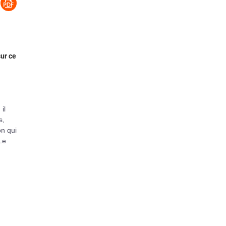
sur ce
il
s,
n qui
Le