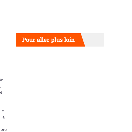
Pour aller plus loin
On
.
et
 Le
 la
dore