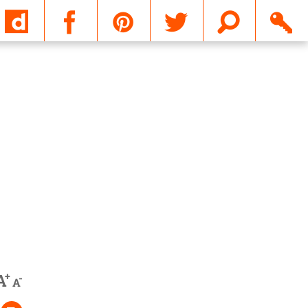
Email
+
A
-
A