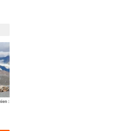
Suivant
ien :
Race de chien : le Berger
belge