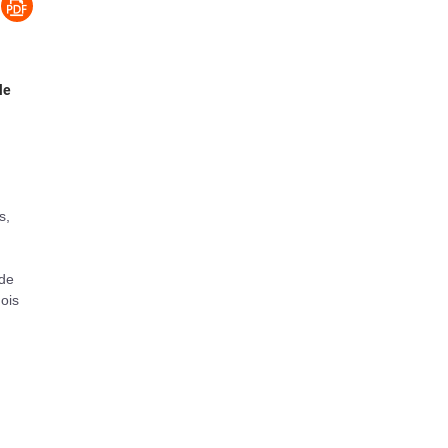
le
s,
 de
ois