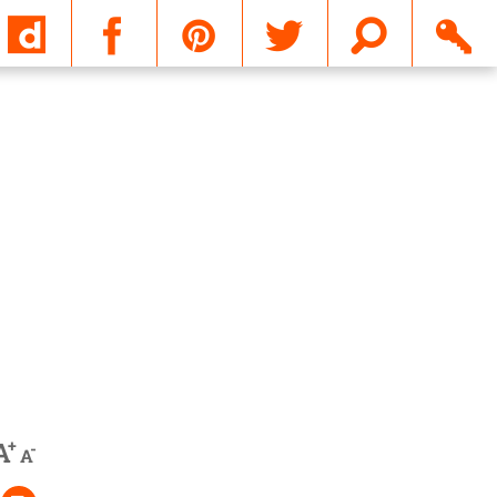
Email
+
A
-
A