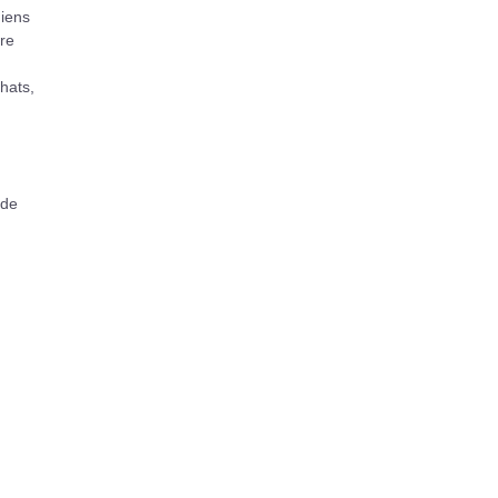
hiens
tre
chats,
 de