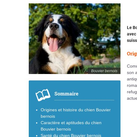
Le Bo
avec 
suiss
Orig
Comm
Bouvier bernois
son a
antiq
romai
refu
Sommaire
actue
Origines et histoire du chien Bouvier
bernois
Caractère et aptitudes du chien
Bouvier bernois
Santé du chien Bouvier bernois