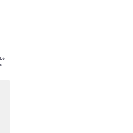
 Le
le