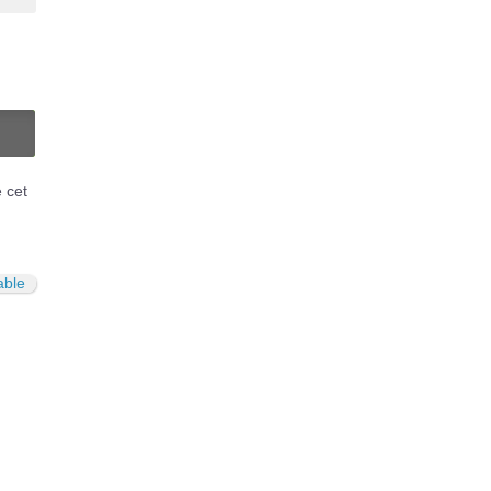
N
é cet
able