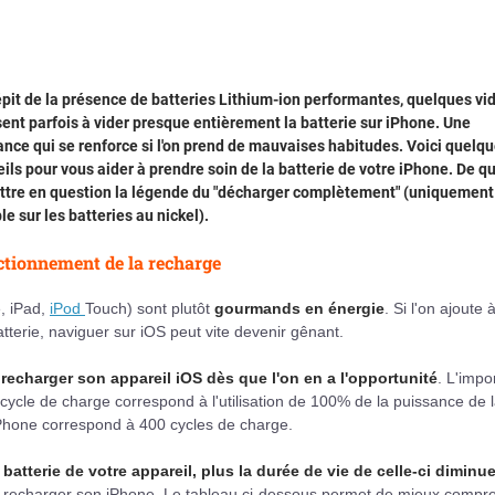
pit de la présence de batteries Lithium-ion performantes, quelques vi
sent parfois à vider presque entièrement la batterie sur iPhone. Une
nce qui se renforce si l'on prend de mauvaises habitudes. Voici quelq
ils pour vous aider à prendre soin de la batterie de votre iPhone. De q
ttre en question la légende du "décharger complètement" (uniquement
le sur les batteries au nickel).
tionnement de la recharge
, iPad,
iPod
Touch) sont plutôt
gourmands en énergie
. Si l'on ajoute 
tterie, naviguer sur iOS peut vite devenir gênant.
e
recharger son appareil iOS dès que l'on en a l'opportunité
. L'impo
cycle de charge correspond à l'utilisation de 100% de la puissance de 
'iPhone correspond à 400 cycles de charge.
batterie de votre appareil, plus la durée de vie de celle-ci diminu
 de recharger son iPhone. Le tableau ci-dessous permet de mieux compr