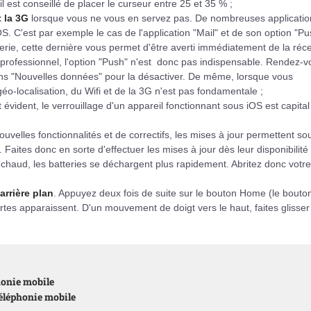
il est conseillé de placer le curseur entre 25 et 35 % ;
t la 3G
lorsque vous ne vous en servez pas. De nombreuses applicatio
iOS. C'est par exemple le cas de l'application "Mail" et de son option "Pu
ie, cette dernière vous permet d'être averti immédiatement de la réc
e professionnel, l'option "Push" n'est donc pas indispensable. Rendez-v
ans "Nouvelles données" pour la désactiver. De même, lorsque vous
géo-localisation, du Wifi et de la 3G n'est pas fondamentale ;
 évident, le verrouillage d'un appareil fonctionnant sous iOS est capita
ouvelles fonctionnalités et de correctifs, les mises à jour permettent so
 Faites donc en sorte d'effectuer les mises à jour dès leur disponibilité 
it chaud, les batteries se déchargent plus rapidement. Abritez donc votre
arrière plan
. Appuyez deux fois de suite sur le bouton Home (le bouto
es apparaissent. D'un mouvement de doigt vers le haut, faites glisser
phonie mobile
téléphonie mobile