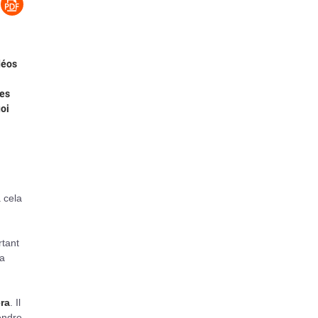
déos
ues
uoi
à cela
rtant
la
era
. Il
endre