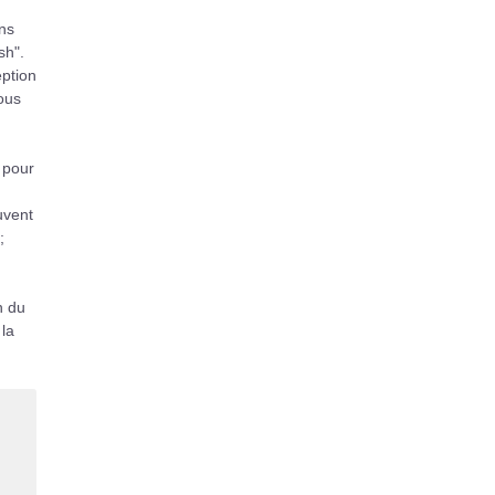
ns
sh".
eption
ous
l pour
uvent
;
n du
 la