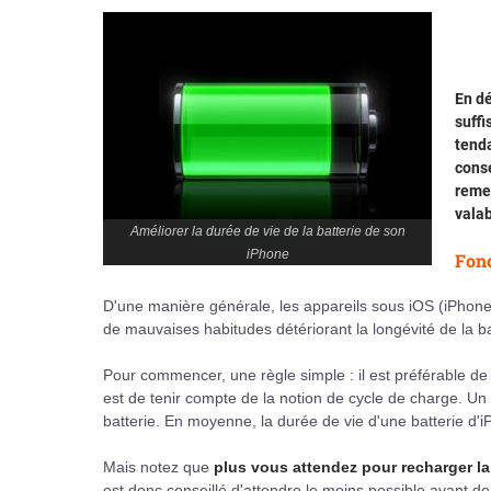
En dé
suffi
tenda
conse
reme
valab
Améliorer la durée de vie de la batterie de son
iPhone
Fonc
D'une manière générale, les appareils sous iOS (iPhone
de mauvaises habitudes détériorant la longévité de la ba
Pour commencer, une règle simple : il est préférable d
est de tenir compte de la notion de cycle de charge. Un 
batterie. En moyenne, la durée de vie d'une batterie d
Mais notez que
plus vous attendez pour recharger la 
est donc conseillé d'attendre le moins possible avant