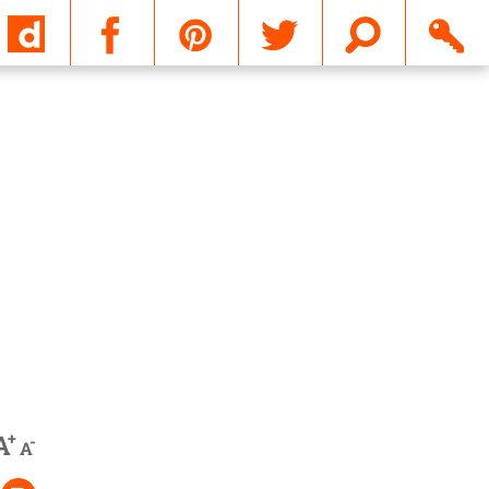
Email
+
A
-
A