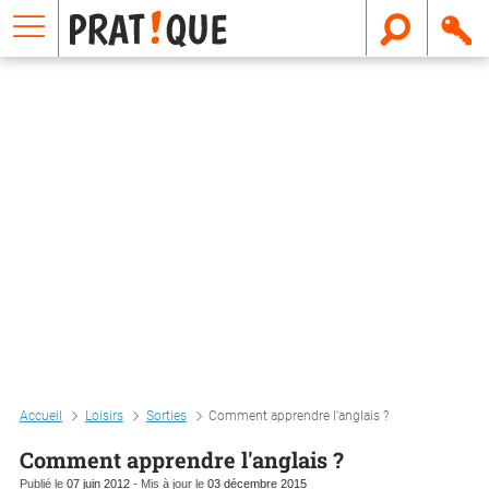
E
m
a
i
l
Accueil
Loisirs
Sorties
Comment apprendre l'anglais ?
Comment apprendre l'anglais ?
Publié le
07 juin 2012
- Mis à jour le
03 décembre 2015