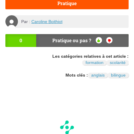
Pratique
Par :
Caroline Boithiot
0
Pratique ou pas ?
OU
NO
I
N
Les catégories relatives à cet article :
formation
scolarité
Mots clés :
anglais
bilingue