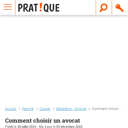
E
m
a
i
l
Accueil
Famille
Couple
Séparation - divorce
Comment choisir un avocat
Comment choisir un avocat
Publié le
30 juillet 2014
- Mis à jour le
03 décembre 2015