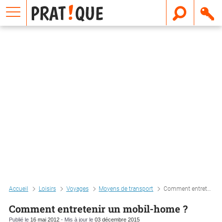
E
m
a
i
l
Accueil
Loisirs
Voyages
Moyens de transport
Comment entretenir un mobil-home ?
Comment entretenir un mobil-home ?
Publié le
16 mai 2012
- Mis à jour le
03 décembre 2015