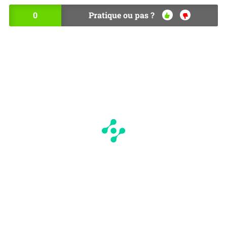
0
Pratique ou pas ?
OU
NO
I
N