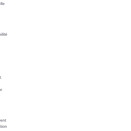
lle
lité
t.
ur
vent
tion