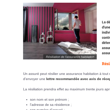
La dé
d'une
indiv
contr
déter
assur
assur
Résiliation de l'assurance habitation
Rési
Un assuré peut résilier une assurance habitation à tout m
d'envoyer une
lettre recommandée avec avis de réce
La résiliation prendra effet au maximum trente jours aprè
son nom et son prénom ;
l'adresse de sa résidence ;
son numéro d'assuré ;