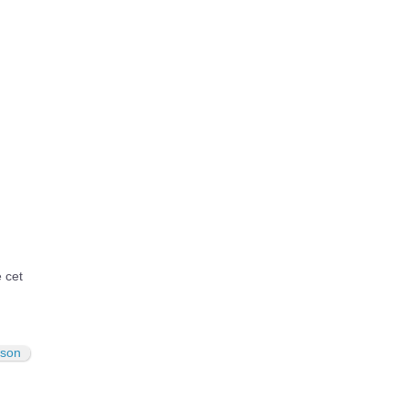
é cet
son