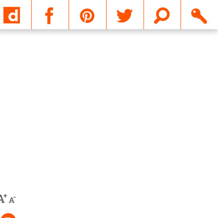
Email
+
A
-
A