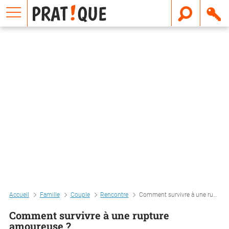
E
m
a
i
l
Accueil
Famille
Couple
Rencontre
Comment survivre à une rupture amoureuse ?
Comment survivre à une rupture
amoureuse ?