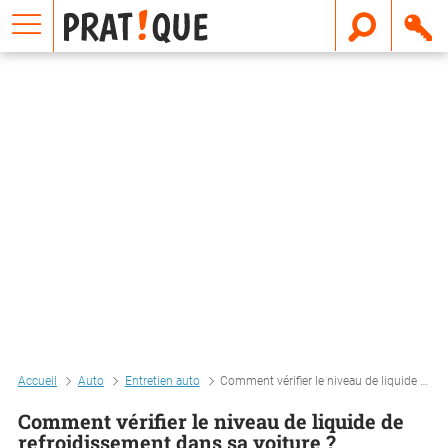
E
m
a
i
l
Accueil
Auto
Entretien auto
Comment vérifier le niveau de liquide de refroidissement dans sa voiture ?
Comment vérifier le niveau de liquide de
refroidissement dans sa voiture ?