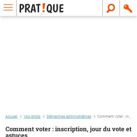
E
m
a
i
l
Accueil
Vos droits
Démarches administratives
Comment voter : inscription, jour du vote et astuces
Comment voter : inscription, jour du vote et
astuces