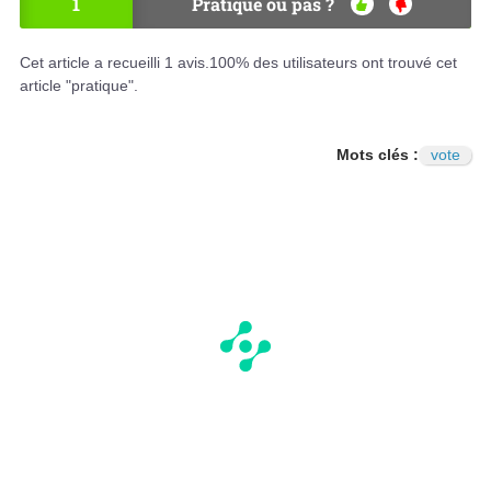
1
Pratique ou pas ?
OU
NO
I
N
Cet article a recueilli
1
avis.
100
% des utilisateurs ont trouvé cet
article "pratique".
Mots clés :
vote