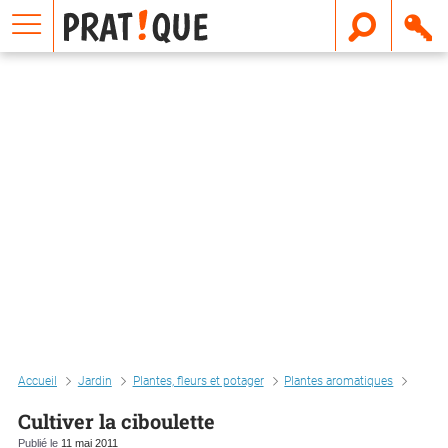
E
m
a
i
l
Accueil
Jardin
Plantes, fleurs et potager
Plantes aromatiques
Cultiv
Cultiver la ciboulette
Publié le
11 mai 2011