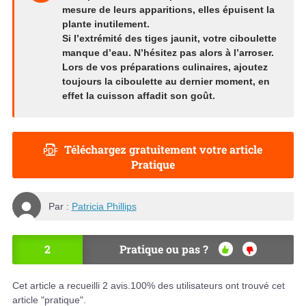
mesure de leurs apparitions, elles épuisent la
plante inutilement.
Si l’extrémité des tiges jaunit, votre ciboulette
manque d’eau. N’hésitez pas alors à l’arroser.
Lors de vos préparations culinaires, ajoutez
toujours la ciboulette au dernier moment, en
effet la cuisson affadit son goût.
Téléchargez gratuitement votre article
Pratique
Par :
Patricia Phillips
2
Pratique ou pas ?
OU
NO
I
N
Cet article a recueilli
2
avis.
100
% des utilisateurs ont trouvé cet
article "pratique".