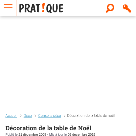
E
m
a
i
l
Accueil
Déco
Conseils déco
Décoration de la table de noël
Décoration de la table de Noël
Publié le
21 décembre 2009
- Mis à jour le
03 décembre 2015