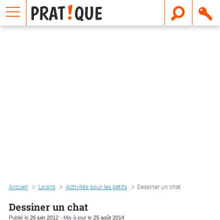
E
m
a
i
l
Accueil
Loisirs
Activités pour les petits
Dessiner un chat
Dessiner un chat
Publié le
26 juin 2012
- Mis à jour le
25 août 2014