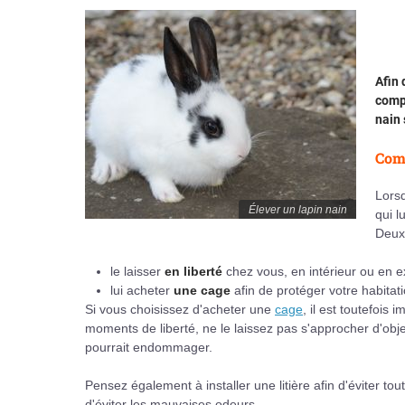
Afin 
compt
nain 
Comm
Lorsq
Élever un lapin nain
qui l
Deux 
le laisser
en liberté
chez vous, en intérieur ou en ex
lui acheter
une cage
afin de protéger votre habitati
Si vous choisissez d'acheter une
cage
, il est toutefois
moments de liberté, ne le laissez pas s'approcher d'obje
pourrait endommager.
Pensez également à installer une litière afin d'éviter to
d'éviter les mauvaises odeurs.