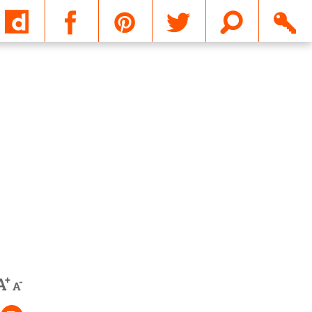
Email
+
A
-
A