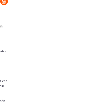
n
in
lation
t ces
pin
afin