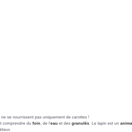
s ne se nourrissent pas uniquement de carottes !
it comprendre du
foin
, de l'
eau
et des
granulés
. Le lapin est un
anima
gétaux.