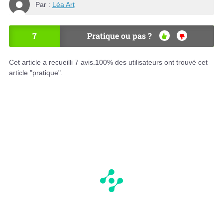
Par :
Léa Art
7
Pratique ou pas ?
OU
NO
I
N
Cet article a recueilli
7
avis.
100
% des utilisateurs ont trouvé cet
article "pratique".