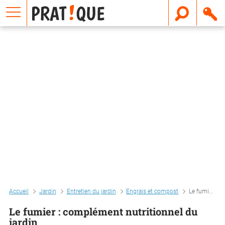
E
m
a
i
l
Accueil
Jardin
Entretien du jardin
Engrais et compost
Le fumier : complément nutritionnel du jardin
Le fumier : complément nutritionnel du
jardin