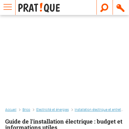
E
m
a
i
l
Accueil
Brico
Electricité et énergies
Installation électrique et entretien
Guide de l'installation électrique : budget et
informations utiles