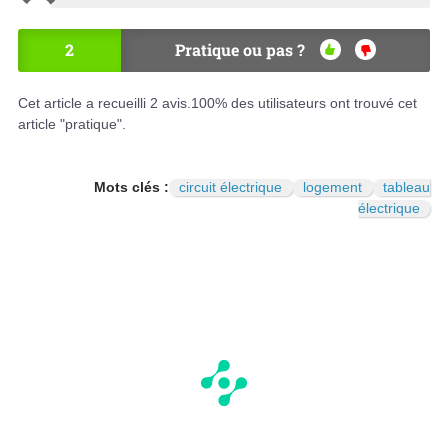
2
Pratique ou pas ?
OU
NO
I
N
Cet article a recueilli
2
avis.
100
% des utilisateurs ont trouvé cet
article "pratique".
Mots clés :
circuit électrique
logement
tableau
électrique