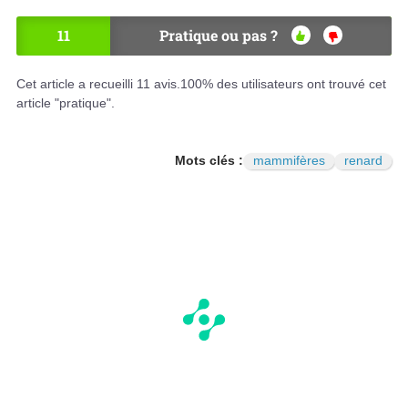
11
Pratique ou pas ?
OU
NO
I
N
Cet article a recueilli
11
avis.
100
% des utilisateurs ont trouvé cet
article "pratique".
Mots clés :
mammifères
renard