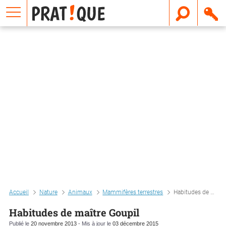
E
m
a
i
l
Accueil
Nature
Animaux
Mammifères terrestres
Habitudes de maître goupil
Habitudes de maître Goupil
Publié le
20 novembre 2013
- Mis à jour le
03 décembre 2015