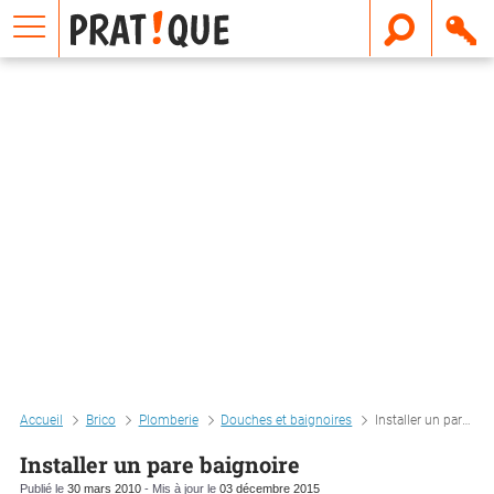
E
m
a
i
l
Accueil
Brico
Plomberie
Douches et baignoires
Installer un pare baignoire
Installer un pare baignoire
Publié le
30 mars 2010
- Mis à jour le
03 décembre 2015