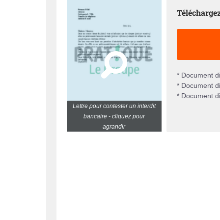
Téléchargez
* Document di
* Document di
* Document di
Lettre pour contester un interdit
bancaire - cliquez pour
agrandir