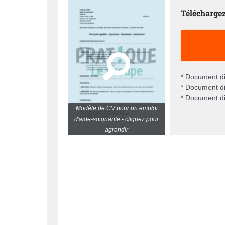
Téléchargez
* Document di
* Document di
* Document di
Modèle de CV pour un emploi
d'aide-soignante - cliquez pour
agrandir