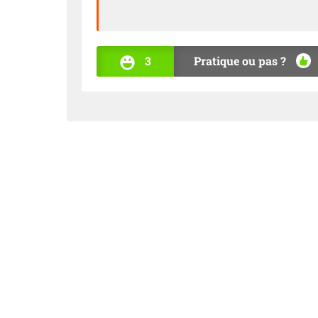
3
Pratique ou pas ?
OUI