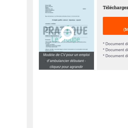
Téléchargez
(M
* Document di
* Document di
Modèle de CV pour un emploi
* Document di
d’ambulancier débutant -
cliquez pour agrandir