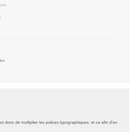
ours
e
déo
itez donc de multiplier les polices typographiques, et ce afin d'en