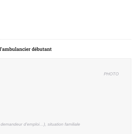
d’ambulancier débutant
PHOTO
, demandeur d'emploi…), situation familiale