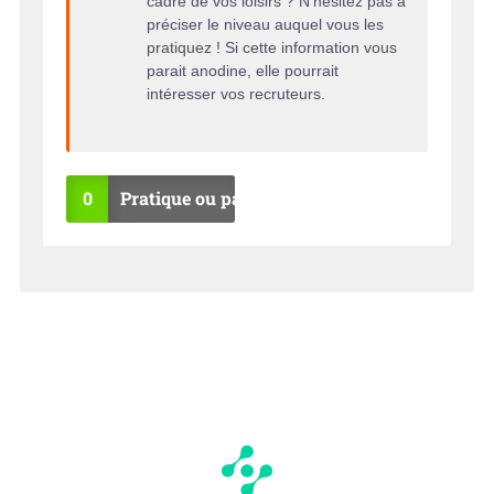
cadre de vos loisirs ? N’hésitez pas à
préciser le niveau auquel vous les
pratiquez ! Si cette information vous
parait anodine, elle pourrait
intéresser vos recruteurs.
0
Pratique ou pas ?
OU
NO
I
N