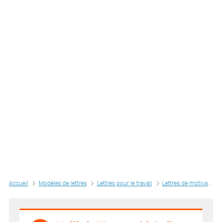
Accueil
Modèles de lettres
Lettres pour le travail
Lettres de motivation par métiers