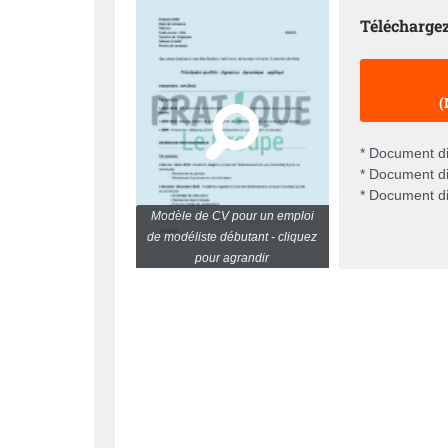
Téléchargez
(
* Document di
* Document di
* Document di
Modèle de CV pour un emploi
de modéliste débutant - cliquez
pour agrandir