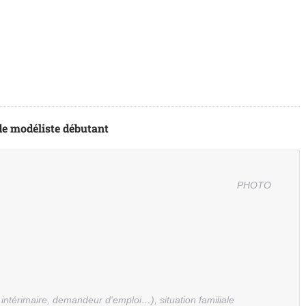
e modéliste débutant
PHOTO
, intérimaire, demandeur d'emploi…), situation familiale