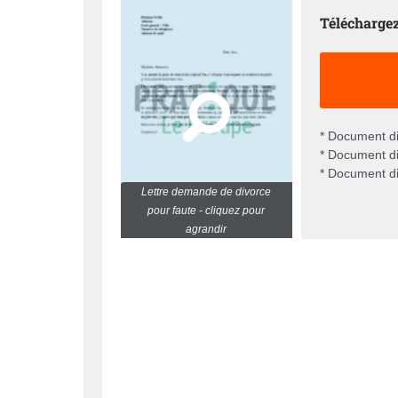
Téléchargez
* Document di
* Document di
* Document di
Lettre demande de divorce
pour faute - cliquez pour
agrandir