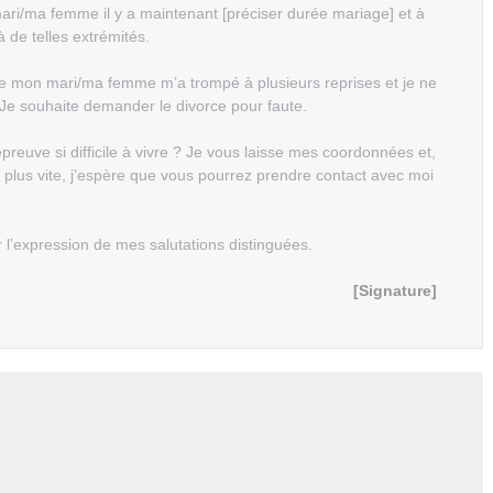
mari/ma femme il y a maintenant [préciser durée mariage] et à
à de telles extrémités.
e que mon mari/ma femme m’a trompé à plusieurs reprises et je ne
Je souhaite demander le divorce pour faute.
reuve si difficile à vivre ? Je vous laisse mes coordonnées et,
u plus vite, j’espère que vous pourrez prendre contact avec moi
r l’expression de mes salutations distinguées.
[Signature]