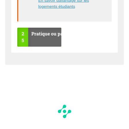
En savoir davantage sur les
logements étudiants
2
Pratique ou pas ?
5
OU
NO
I
N