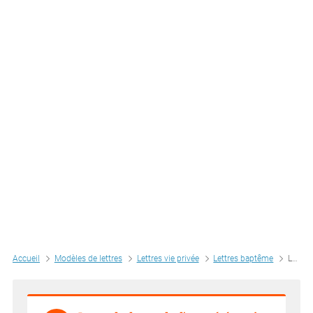
Accueil
Modèles de lettres
Lettres vie privée
Lettres baptême
Lettre de demande d'une cérémonie de baptême