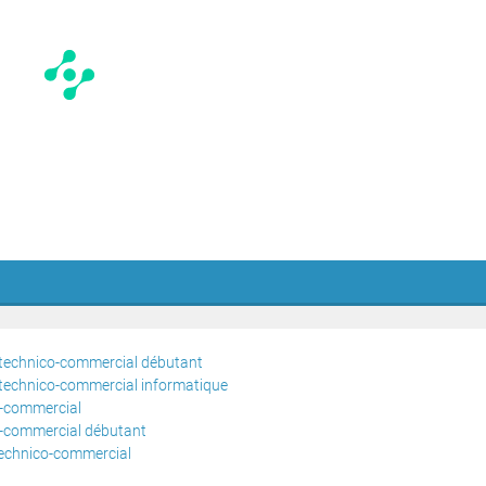
r technico-commercial débutant
r technico-commercial informatique
o-commercial
co-commercial débutant
 technico-commercial