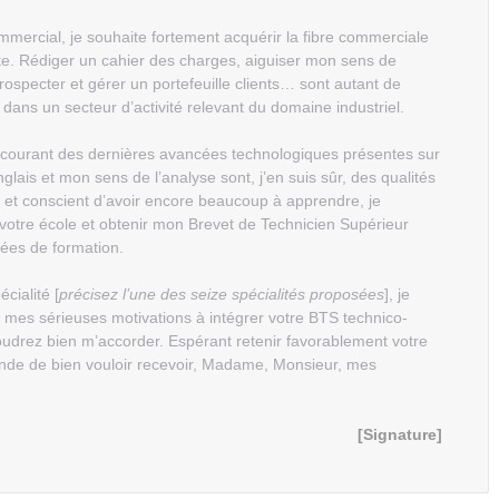
mercial, je souhaite fortement acquérir la fibre commerciale
te. Rédiger un cahier des charges, aiguiser mon sens de
ospecter et gérer un portefeuille clients… sont autant de
dans un secteur d’activité relevant du domaine industriel.
au courant des dernières avancées technologiques présentes sur
lais et mon sens de l’analyse sont, j’en suis sûr, des qualités
u et conscient d’avoir encore beaucoup à apprendre, je
 votre école et obtenir mon Brevet de Technicien Supérieur
ées de formation.
écialité [
précisez l’une des seize spécialités proposées
], je
de mes sérieuses motivations à intégrer votre BTS technico-
oudrez bien m’accorder. Espérant retenir favorablement votre
mande de bien vouloir recevoir, Madame, Monsieur, mes
[Signature]