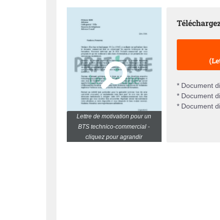
Téléchargez
(Le
* Document di
* Document di
* Document di
Lettre de motivation pour un
BTS technico-commercial -
cliquez pour agrandir