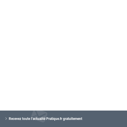
V
o
Recevez toute l’actualité Pratique.fr gratuitement
t