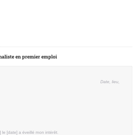
naliste en premier emploi
Date, lieu,
] le [date] a éveillé mon intérêt.