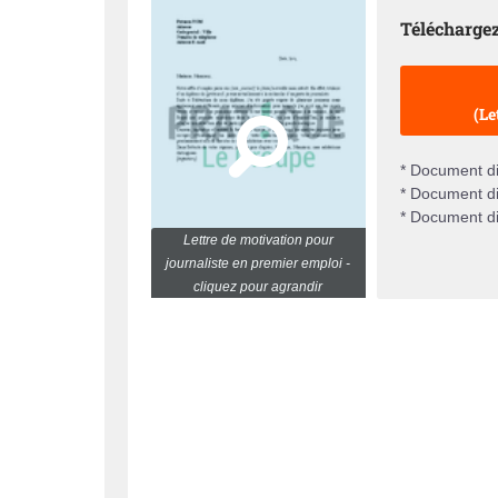
Téléchargez
(Le
* Document di
* Document di
* Document di
Lettre de motivation pour
journaliste en premier emploi -
cliquez pour agrandir