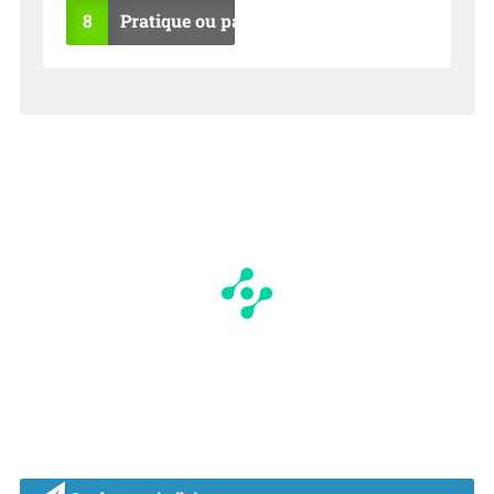
8
Pratique ou pas ?
OU
NO
I
N