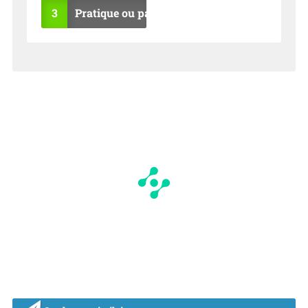
3
Pratique ou pas ?
OU
NO
I
N