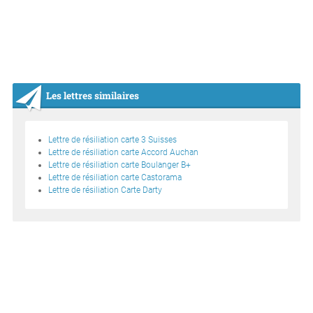
Les lettres similaires
Lettre de résiliation carte 3 Suisses
Lettre de résiliation carte Accord Auchan
Lettre de résiliation carte Boulanger B+
Lettre de résiliation carte Castorama
Lettre de résiliation Carte Darty