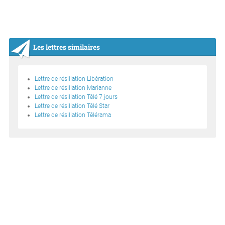
Les lettres similaires
Lettre de résiliation Libération
Lettre de résiliation Marianne
Lettre de résiliation Télé 7 jours
Lettre de résiliation Télé Star
Lettre de résiliation Télérama