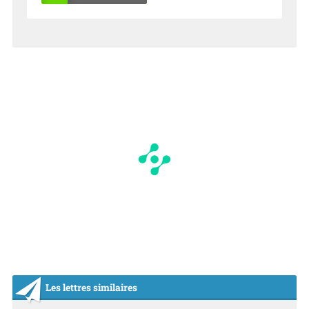
OU
NO
I
N
Les lettres similaires