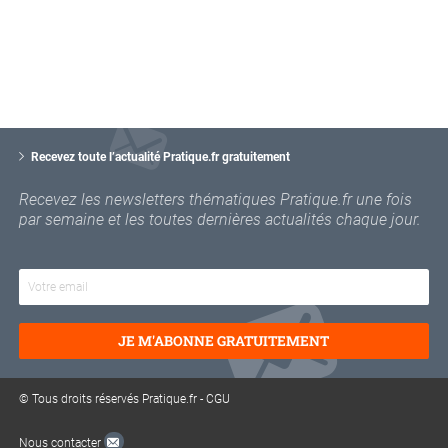
V
o
Recevez toute l’actualité Pratique.fr gratuitement
t
r
Recevez les newsletters thématiques Pratique.fr une fois
e
par semaine et les toutes dernières actualités chaque jour.
e
m
a
i
l
JE M'ABONNE GRATUITEMENT
© Tous droits réservés Pratique.fr -
CGU
Nous contacter