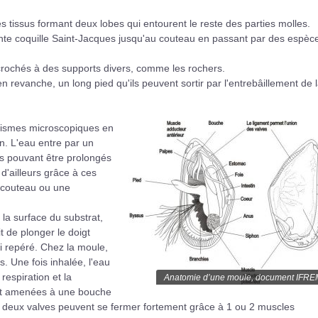
s tissus formant deux lobes qui entourent le reste des parties molles.
ante coquille Saint-Jacques jusqu'au couteau en passant par des espèc
accrochés à des supports divers, comme les rochers.
en revanche, un long pied qu'ils peuvent sortir par l'entrebâillement de 
anismes microscopiques en
n. L'eau entre par un
ices pouvant être prolongés
d'ailleurs grâce à ces
n couteau ou une
 la surface du substrat,
it de plonger le doigt
si repéré. Chez la moule,
s. Une fois inhalée, l'eau
respiration et la
Anatomie d’une moule, document IFR
ont amenées à une bouche
Ces deux valves peuvent se fermer fortement grâce à 1 ou 2 muscles