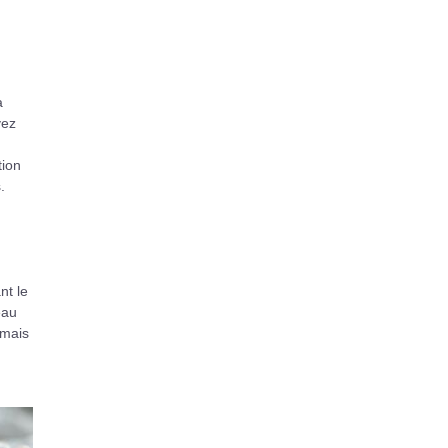
a
vez
tion
.
nt le
eau
 mais