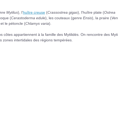
enre
Mytilus
), l'
huître creuse
(
Crassostrea gigas
), l'huître plate (
Ostrea
 coque (
Cerastoderma edule
), les couteaux (genre
Ensis
), la praire (
Ven
 et le pétoncle (
Chlamys varia
).
 côtes appartiennent à la famille des Mytilidés. On rencontre des Myti
 zones intertidales des régions tempérées.