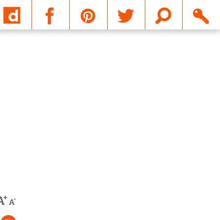
Email
+
A
-
A