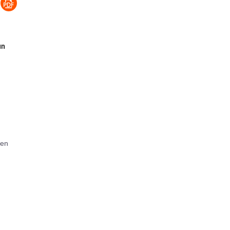
un
en