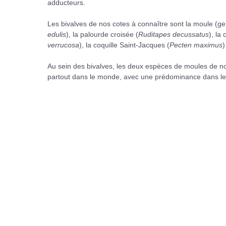
adducteurs.
Les bivalves de nos cotes à connaître sont la moule (g
edulis
), la palourde croisée (
Ruditapes decussatus
), la
verrucosa
), la coquille Saint-Jacques (
Pecten maximus
)
Au sein des bivalves, les deux espèces de moules de nos
partout dans le monde, avec une prédominance dans les