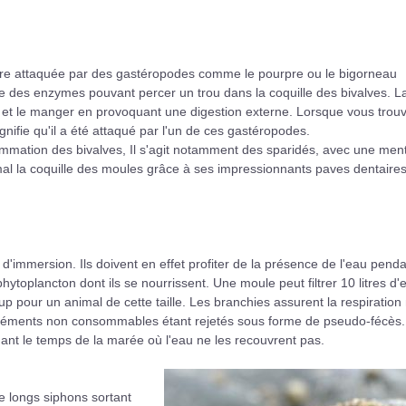
tre attaquée par des gastéropodes comme le pourpre ou le bigorneau
 des enzymes pouvant percer un trou dans la coquille des bivalves. L
ge et le manger en provoquant une digestion externe. Lorsque vous trou
ignifie qu'il a été attaqué par l'un de ces gastéropodes.
mmation des bivalves, Il s'agit notamment des sparidés, avec une men
mal la coquille des moules grâce à ses impressionnants paves dentaires
 d'immersion. Ils doivent en effet profiter de la présence de l'eau penda
ytoplancton dont ils se nourrissent. Une moule peut filtrer 10 litres d'
pour un animal de cette taille. Les branchies assurent la respiration
 éléments non consommables étant rejetés sous forme de pseudo-fécès.
ant le temps de la marée où l'eau ne les recouvrent pas.
e longs siphons sortant