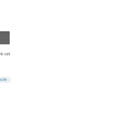
N
vé cet
ule