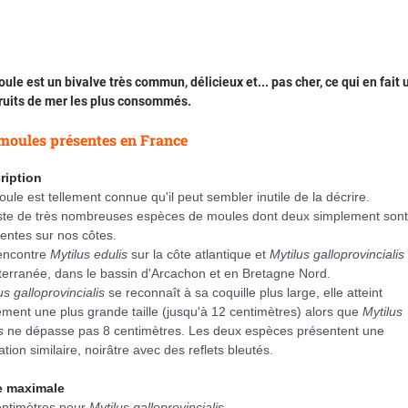
ule est un bivalve très commun, délicieux et... pas cher, ce qui en fait 
ruits de mer les plus consommés.
moules présentes en France
ription
ule est tellement connue qu'il peut sembler inutile de la décrire.
xiste de très nombreuses espèces de moules dont deux simplement sont
entes sur nos côtes.
encontre
Mytilus edulis
sur la côte atlantique et
Mytilus galloprovincialis
erranée, dans le bassin d'Arcachon et en Bretagne Nord.
us galloprovincialis
se reconnaît à sa coquille plus large, elle atteint
ment une plus grande taille (jusqu'à 12 centimètres) alors que
Mytilus
s
ne dépasse pas 8 centimètres. Les deux espèces présentent une
ation similaire, noirâtre avec des reflets bleutés.
le maximale
entimètres pour
Mytilus galloprovincialis