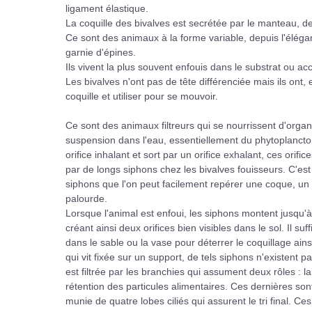
ligament élastique.
La coquille des bivalves est secrétée par le manteau, de
Ce sont des animaux à la forme variable, depuis l'élég
garnie d'épines.
Ils vivent la plus souvent enfouis dans le substrat ou 
Les bivalves n'ont pas de tête différenciée mais ils ont, 
coquille et utiliser pour se mouvoir.
Ce sont des animaux filtreurs qui se nourrissent d'org
suspension dans l'eau, essentiellement du phytoplancto
orifice inhalant et sort par un orifice exhalant, ces orif
par de longs siphons chez les bivalves fouisseurs. C'est 
siphons que l'on peut facilement repérer une coque, u
palourde.
Lorsque l'animal est enfoui, les siphons montent jusqu'à
créant ainsi deux orifices bien visibles dans le sol. Il suff
dans le sable ou la vase pour déterrer le coquillage ain
qui vit fixée sur un support, de tels siphons n'existent pa
est filtrée par les branchies qui assument deux rôles : la 
rétention des particules alimentaires. Ces dernières s
munie de quatre lobes ciliés qui assurent le tri final. 