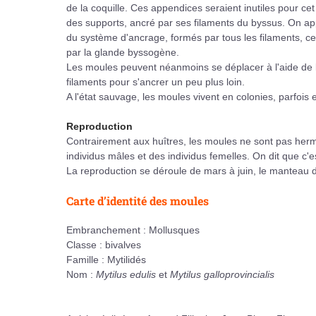
de la coquille. Ces appendices seraient inutiles pour cet 
des supports, ancré par ses filaments du byssus. On ap
du système d'ancrage, formés par tous les filaments, ce
par la glande byssogène.
Les moules peuvent néanmoins se déplacer à l'aide de l
filaments pour s'ancrer un peu plus loin.
A l'état sauvage, les moules vivent en colonies, parfoi
Reproduction
Contrairement aux huîtres, les moules ne sont pas herma
individus mâles et des individus femelles. On dit que c
La reproduction se déroule de mars à juin, le manteau d
Carte d’identité des moules
Embranchement : Mollusques
Classe : bivalves
Famille : Mytilidés
Nom :
Mytilus edulis
et
Mytilus galloprovincialis