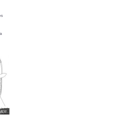
es
la
EMER