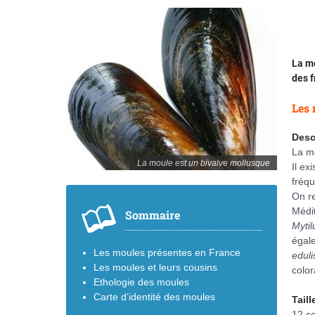
La mo
des f
Les 
Desc
La mo
La moule est un bivalve mollusque
Il e
fréqu
On r
Médit
Sommaire
Mytil
égale
Les moules présentes en France
eduli
Les moules et leurs cousins
color
Ethologie des moules
Carte d’identité des moules
Tail
12 c