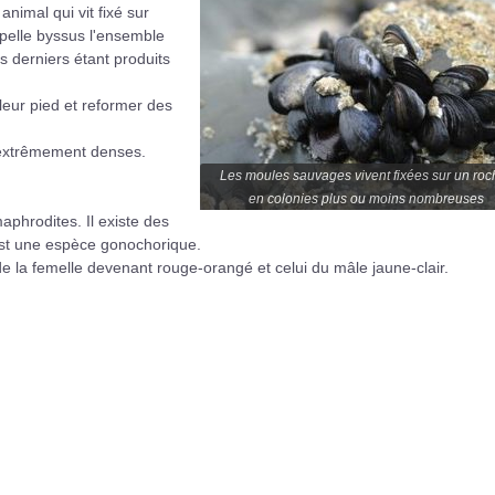
animal qui vit fixé sur
pelle byssus l'ensemble
s derniers étant produits
eur pied et reformer des
s extrêmement denses.
Les moules sauvages vivent fixées sur un roc
en colonies plus ou moins nombreuses
phrodites. Il existe des
'est une espèce gonochorique.
e la femelle devenant rouge-orangé et celui du mâle jaune-clair.