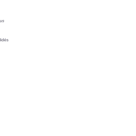
us
lidés