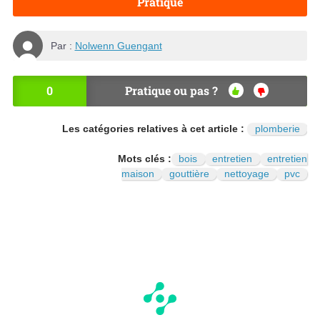
Pratique
Par :
Nolwenn Guengant
0
Pratique ou pas ?
OU
NO
I
N
Les catégories relatives à cet article :
plomberie
Mots clés :
bois
entretien
entretien
maison
gouttière
nettoyage
pvc