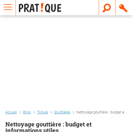
E
m
a
i
l
Accueil
Brico
Toiture
Gouttières
Nettoyage gouttière : budget et informations utiles
Nettoyage gouttière : budget et
informations utiles